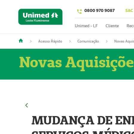
0800 970 9087
SAC
Unimed - LF
Cliente
Rec
Acesso Rápido
Comunicação
Novas Aquis
Novas Aquisiçõe
MUDANÇA DE END