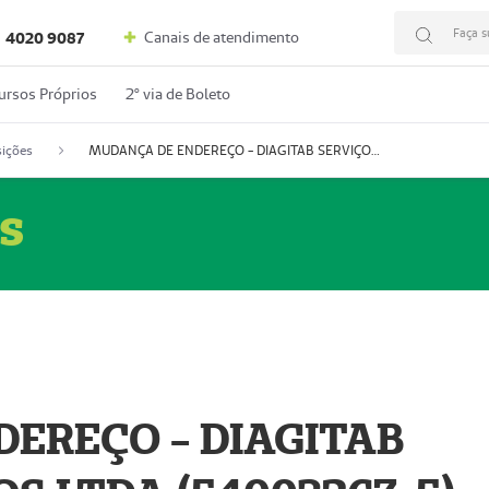
Faça s
Canais de atendimento
4020 9087
ursos Próprios
2º via de Boleto
ições
MUDANÇA DE ENDEREÇO - DIAGITAB SERVIÇOS MÉDICOS LTDA (54003267-5)
s
EREÇO - DIAGITAB