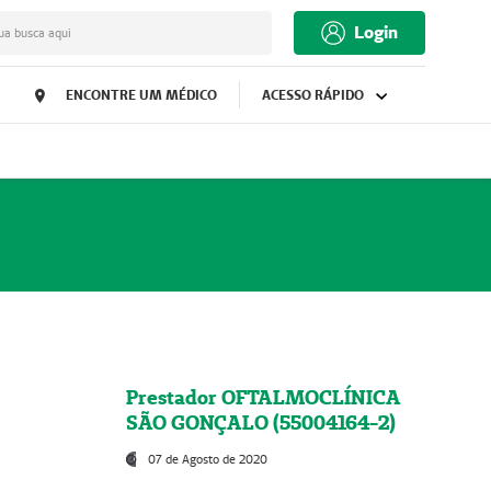
Login
ua busca aqui
ENCONTRE UM MÉDICO
ACESSO RÁPIDO
Prestador OFTALMOCLÍNICA
SÃO GONÇALO (55004164-2)
07 de Agosto de 2020