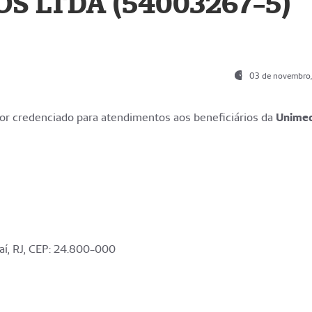
S LTDA (54003267-5)
03 de novembro
r credenciado para atendimentos aos beneficiários da
Unime
aí, RJ, CEP: 24.800-000