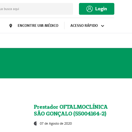
Login
ua busca aqui
ENCONTRE UM MÉDICO
ACESSO RÁPIDO
Prestador OFTALMOCLÍNICA
SÃO GONÇALO (55004164-2)
07 de Agosto de 2020