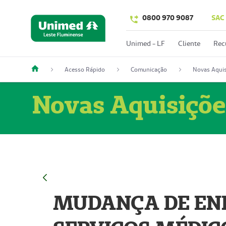
0800 970 9087
SAC
Unimed - LF
Cliente
Rec
Acesso Rápido
Comunicação
Novas Aquis
Novas Aquisiçõe
MUDANÇA DE END