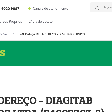
Faça s
Canais de atendimento
4020 9087
ursos Próprios
2º via de Boleto
ições
MUDANÇA DE ENDEREÇO - DIAGITAB SERVIÇOS MÉDICOS LTDA (54003267-5)
s
EREÇO - DIAGITAB