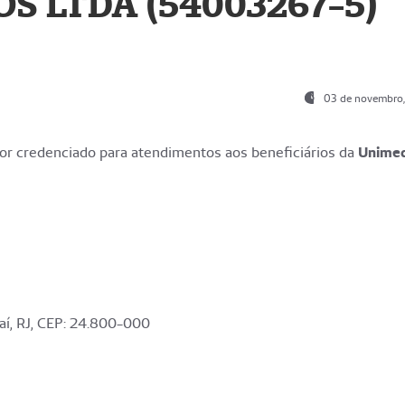
S LTDA (54003267-5)
03 de novembro
r credenciado para atendimentos aos beneficiários da
Unime
aí, RJ, CEP: 24.800-000