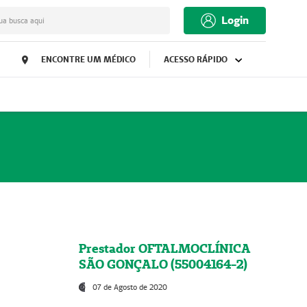
Login
ua busca aqui
ENCONTRE UM MÉDICO
ACESSO RÁPIDO
Prestador OFTALMOCLÍNICA
SÃO GONÇALO (55004164-2)
07 de Agosto de 2020