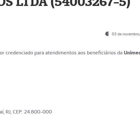
S LTDA (54003267-5)
03 de novembro
r credenciado para atendimentos aos beneficiários da
Unime
aí, RJ, CEP: 24.800-000