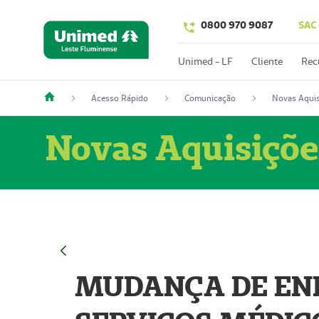
0800 970 9087
SAC
Unimed - LF
Cliente
Rec
Acesso Rápido
Comunicação
Novas Aquis
Novas Aquisiçõe
MUDANÇA DE END