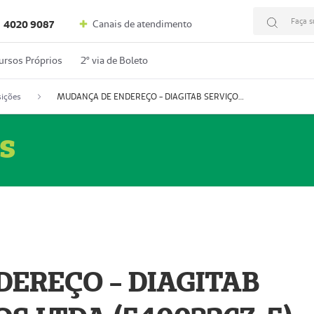
Faça s
Canais de atendimento
4020 9087
ursos Próprios
2º via de Boleto
ições
MUDANÇA DE ENDEREÇO - DIAGITAB SERVIÇOS MÉDICOS LTDA (54003267-5)
s
EREÇO - DIAGITAB