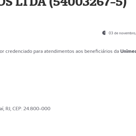
S LTDA (54003267-5)
03 de novembro
r credenciado para atendimentos aos beneficiários da
Unime
aí, RJ, CEP: 24.800-000