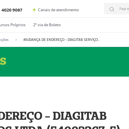
Faça s
Canais de atendimento
4020 9087
ursos Próprios
2º via de Boleto
ições
MUDANÇA DE ENDEREÇO - DIAGITAB SERVIÇOS MÉDICOS LTDA (54003267-5)
s
EREÇO - DIAGITAB