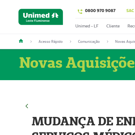
0800 970 9087
SAC
Unimed - LF
Cliente
Rec
Acesso Rápido
Comunicação
Novas Aquis
Novas Aquisiçõe
MUDANÇA DE END