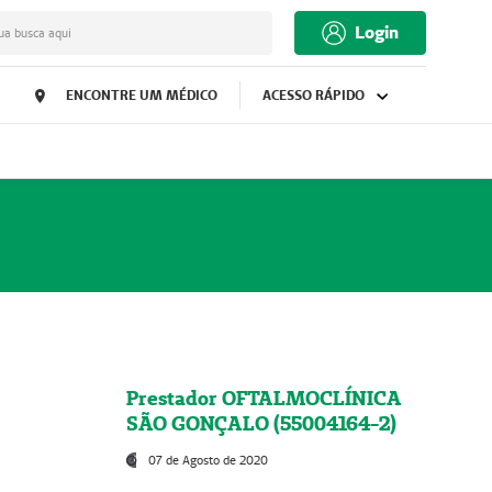
Login
ua busca aqui
ENCONTRE UM MÉDICO
ACESSO RÁPIDO
Prestador OFTALMOCLÍNICA
SÃO GONÇALO (55004164-2)
07 de Agosto de 2020