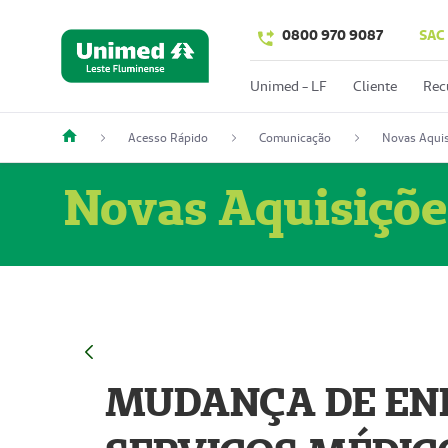
0800 970 9087
SAC
Unimed - LF
Cliente
Rec
Acesso Rápido
Comunicação
Novas Aquis
Novas Aquisiçõe
MUDANÇA DE END