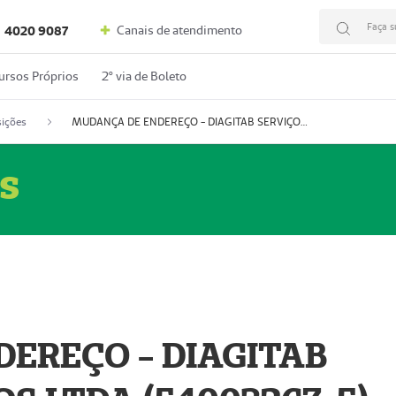
Faça s
Canais de atendimento
4020 9087
ursos Próprios
2º via de Boleto
ições
MUDANÇA DE ENDEREÇO - DIAGITAB SERVIÇOS MÉDICOS LTDA (54003267-5)
s
EREÇO - DIAGITAB