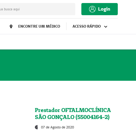
Login
ua busca aqui
ENCONTRE UM MÉDICO
ACESSO RÁPIDO
Prestador OFTALMOCLÍNICA
SÃO GONÇALO (55004164-2)
07 de Agosto de 2020