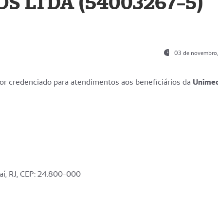
S LTDA (54003267-5)
03 de novembro
r credenciado para atendimentos aos beneficiários da
Unime
aí, RJ, CEP: 24.800-000