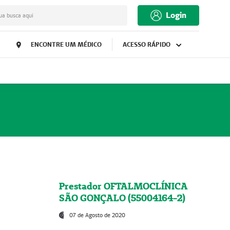
Login
ua busca aqui
ENCONTRE UM MÉDICO
ACESSO RÁPIDO
Prestador OFTALMOCLÍNICA
SÃO GONÇALO (55004164-2)
07 de Agosto de 2020