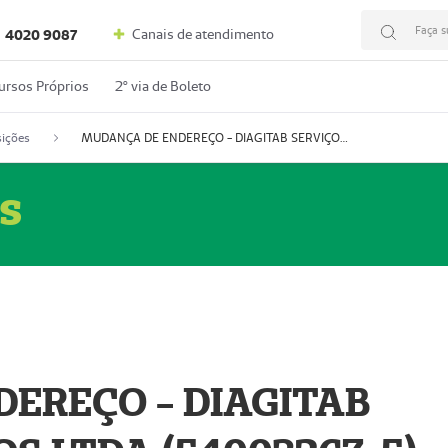
Faça s
Canais de atendimento
4020 9087
ursos Próprios
2º via de Boleto
ições
MUDANÇA DE ENDEREÇO - DIAGITAB SERVIÇOS MÉDICOS LTDA (54003267-5)
s
EREÇO - DIAGITAB