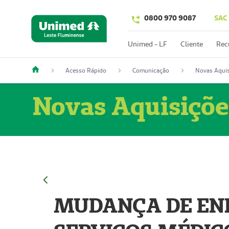
0800 970 9087
SAC
Unimed - LF
Cliente
Rec
Acesso Rápido
Comunicação
Novas Aquis
Novas Aquisiçõe
MUDANÇA DE END