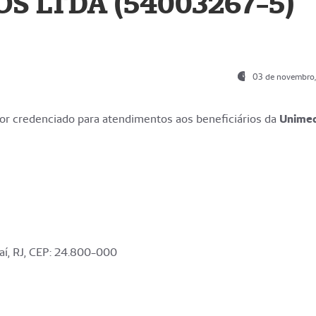
S LTDA (54003267-5)
03 de novembro
r credenciado para atendimentos aos beneficiários da
Unime
aí, RJ, CEP: 24.800-000