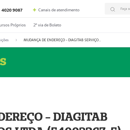
Faça s
Canais de atendimento
4020 9087
ursos Próprios
2º via de Boleto
ições
MUDANÇA DE ENDEREÇO - DIAGITAB SERVIÇOS MÉDICOS LTDA (54003267-5)
s
EREÇO - DIAGITAB