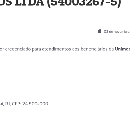
S LTDA (54003267-5)
03 de novembro
r credenciado para atendimentos aos beneficiários da
Unime
aí, RJ, CEP: 24.800-000