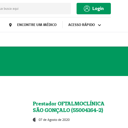
Login
ua busca aqui
ENCONTRE UM MÉDICO
ACESSO RÁPIDO
Prestador OFTALMOCLÍNICA
SÃO GONÇALO (55004164-2)
07 de Agosto de 2020