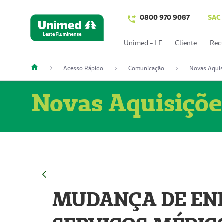
0800 970 9087
SAC
Unimed - LF
Cliente
Rec
Acesso Rápido
Comunicação
Novas Aquis
Novas Aquisiçõe
MUDANÇA DE END