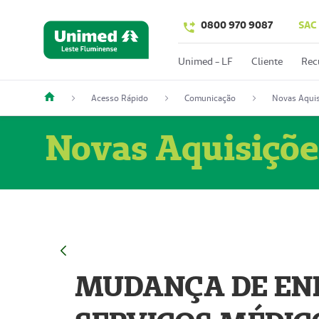
0800 970 9087
SAC
Unimed - LF
Cliente
Rec
Acesso Rápido
Comunicação
Novas Aquis
Novas Aquisiçõe
MUDANÇA DE END