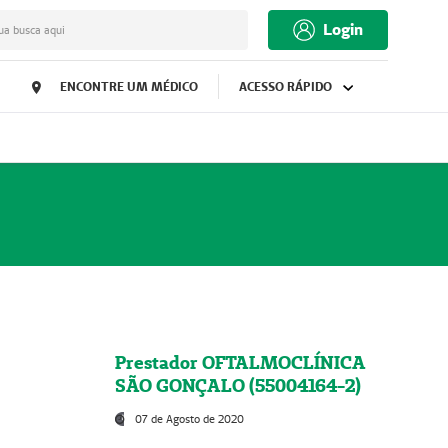
Login
ua busca aqui
ENCONTRE UM MÉDICO
ACESSO RÁPIDO
Prestador OFTALMOCLÍNICA
SÃO GONÇALO (55004164-2)
07 de Agosto de 2020