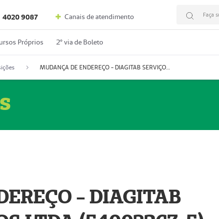
Faça s
Canais de atendimento
4020 9087
ursos Próprios
2º via de Boleto
ições
MUDANÇA DE ENDEREÇO - DIAGITAB SERVIÇOS MÉDICOS LTDA (54003267-5)
s
EREÇO - DIAGITAB