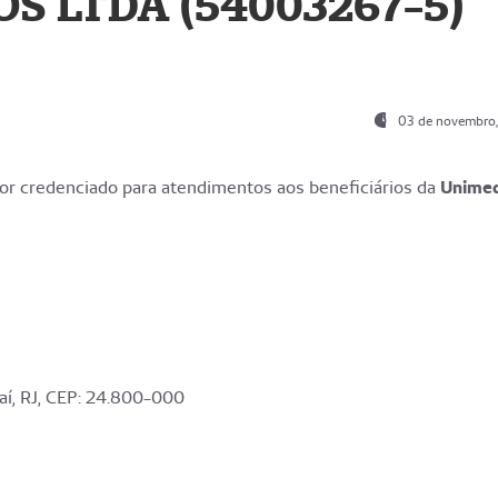
S LTDA (54003267-5)
03 de novembro
r credenciado para atendimentos aos beneficiários da
Unime
aí, RJ, CEP: 24.800-000