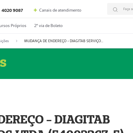
Faça s
Canais de atendimento
4020 9087
ursos Próprios
2º via de Boleto
ições
MUDANÇA DE ENDEREÇO - DIAGITAB SERVIÇOS MÉDICOS LTDA (54003267-5)
s
EREÇO - DIAGITAB