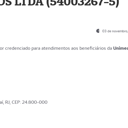
S LTDA (54003267-5)
03 de novembro
r credenciado para atendimentos aos beneficiários da
Unime
aí, RJ, CEP: 24.800-000