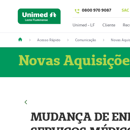
0800 970 9087
SAC
Unimed - LF
Cliente
Rec
Acesso Rápido
Comunicação
Novas Aquis
Novas Aquisiçõe
MUDANÇA DE END