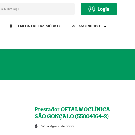
Login
ua busca aqui
ENCONTRE UM MÉDICO
ACESSO RÁPIDO
Prestador OFTALMOCLÍNICA
SÃO GONÇALO (55004164-2)
07 de Agosto de 2020