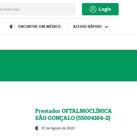
Login
ua busca aqui
ENCONTRE UM MÉDICO
ACESSO RÁPIDO
Prestador OFTALMOCLÍNICA
SÃO GONÇALO (55004164-2)
07 de Agosto de 2020