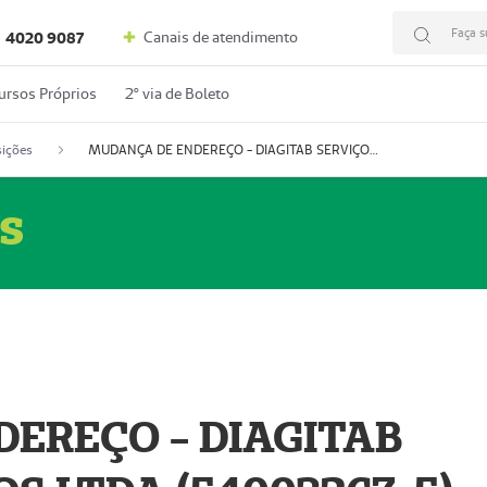
Faça s
Canais de atendimento
4020 9087
ursos Próprios
2º via de Boleto
ições
MUDANÇA DE ENDEREÇO - DIAGITAB SERVIÇOS MÉDICOS LTDA (54003267-5)
s
EREÇO - DIAGITAB