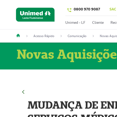
0800 970 9087
SAC
Unimed - LF
Cliente
Rec
Acesso Rápido
Comunicação
Novas Aquis
Novas Aquisiçõe
MUDANÇA DE END