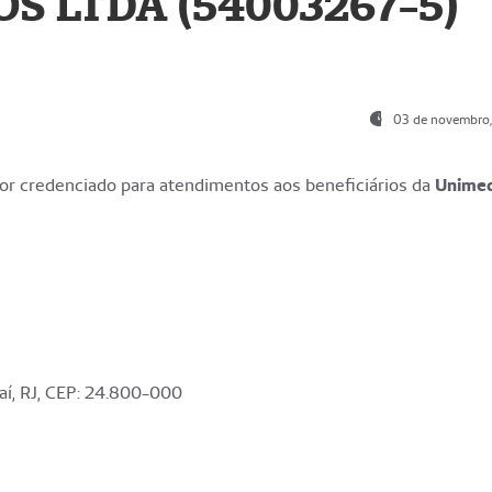
S LTDA (54003267-5)
03 de novembro
r credenciado para atendimentos aos beneficiários da
Unime
aí, RJ, CEP: 24.800-000