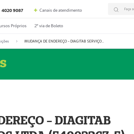
Faça s
Canais de atendimento
4020 9087
ursos Próprios
2º via de Boleto
ições
MUDANÇA DE ENDEREÇO - DIAGITAB SERVIÇOS MÉDICOS LTDA (54003267-5)
s
EREÇO - DIAGITAB