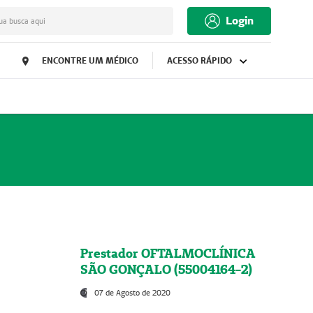
Login
ua busca aqui
ENCONTRE UM MÉDICO
ACESSO RÁPIDO
Prestador OFTALMOCLÍNICA
SÃO GONÇALO (55004164-2)
07 de Agosto de 2020