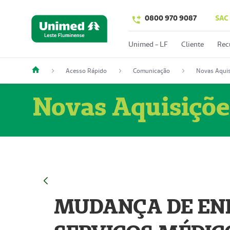
0800 970 9087
SAC
Unimed - LF
Cliente
Rec
Acesso Rápido
Comunicação
Novas Aquis
Novas Aquisiçõe
MUDANÇA DE END