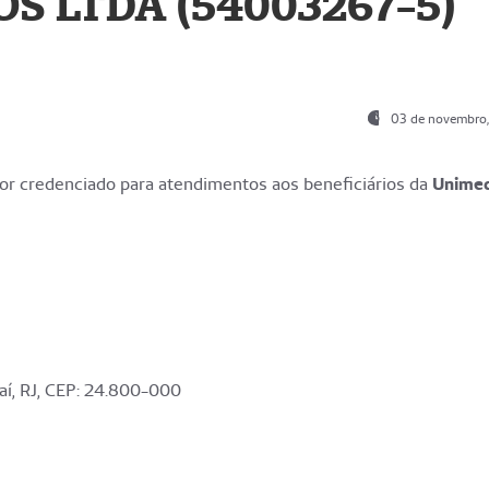
S LTDA (54003267-5)
03 de novembro
r credenciado para atendimentos aos beneficiários da
Unime
aí, RJ, CEP: 24.800-000