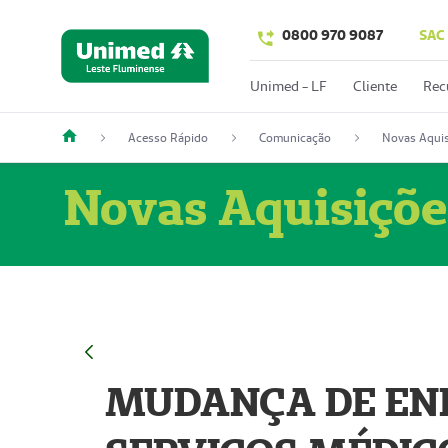
0800 970 9087
SAC
Unimed - LF
Cliente
Rec
Acesso Rápido
Comunicação
Novas Aquis
Novas Aquisiçõe
MUDANÇA DE END