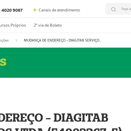
Faça s
Canais de atendimento
4020 9087
ursos Próprios
2º via de Boleto
ições
MUDANÇA DE ENDEREÇO - DIAGITAB SERVIÇOS MÉDICOS LTDA (54003267-5)
s
EREÇO - DIAGITAB