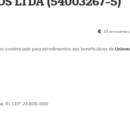
S LTDA (54003267-5)
03 de novembro
r credenciado para atendimentos aos beneficiários da
Unime
aí, RJ, CEP: 24.800-000