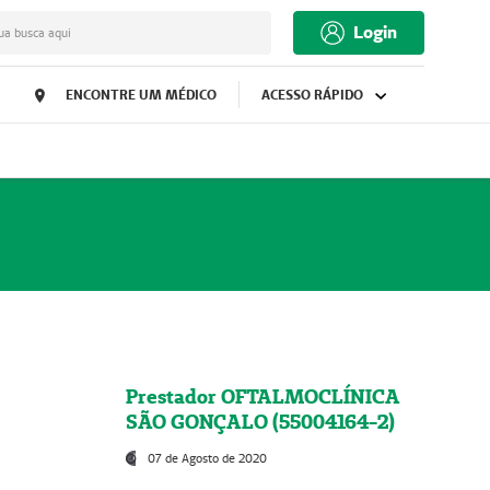
Login
ua busca aqui
ENCONTRE UM MÉDICO
ACESSO RÁPIDO
Prestador OFTALMOCLÍNICA
SÃO GONÇALO (55004164-2)
07 de Agosto de 2020