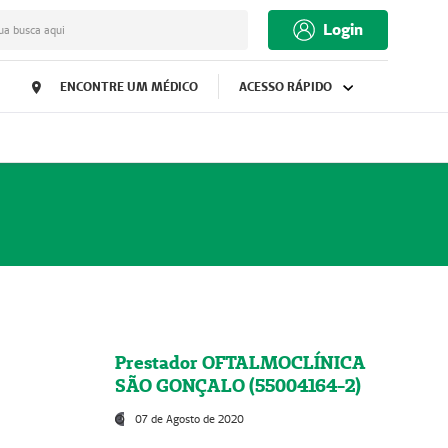
Login
ua busca aqui
ENCONTRE UM MÉDICO
ACESSO RÁPIDO
Prestador OFTALMOCLÍNICA
SÃO GONÇALO (55004164-2)
07 de Agosto de 2020