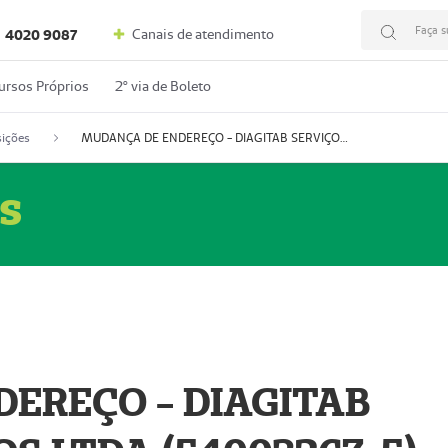
Faça s
Canais de atendimento
4020 9087
ursos Próprios
2º via de Boleto
ições
MUDANÇA DE ENDEREÇO - DIAGITAB SERVIÇOS MÉDICOS LTDA (54003267-5)
s
EREÇO - DIAGITAB