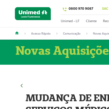
0800 970 9087
SAC
Unimed - LF
Cliente
Rec
Acesso Rápido
Comunicação
Novas Aquis
Novas Aquisiçõe
MUDANÇA DE END