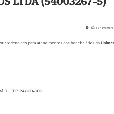
S LTDA (54003267-5)
03 de novembro
r credenciado para atendimentos aos beneficiários da
Unime
aí, RJ, CEP: 24.800-000