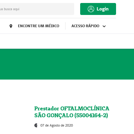
Login
ua busca aqui
ENCONTRE UM MÉDICO
ACESSO RÁPIDO
Prestador OFTALMOCLÍNICA
SÃO GONÇALO (55004164-2)
07 de Agosto de 2020