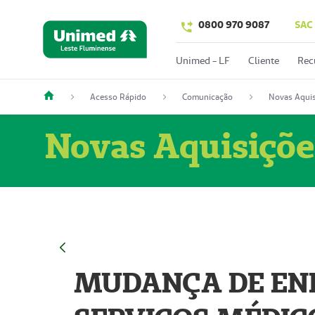
0800 970 9087
SAC
Unimed - LF
Cliente
Rec
Acesso Rápido
Comunicação
Novas Aquis
Novas Aquisiçõe
MUDANÇA DE END