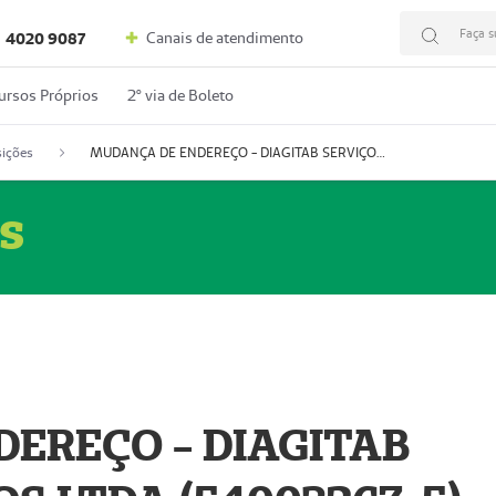
Faça s
Canais de atendimento
4020 9087
ursos Próprios
2º via de Boleto
ições
MUDANÇA DE ENDEREÇO - DIAGITAB SERVIÇOS MÉDICOS LTDA (54003267-5)
s
EREÇO - DIAGITAB