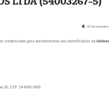
S LTDA (54003267-5)
03 de novembro
r credenciado para atendimentos aos beneficiários da
Unime
aí, RJ, CEP: 24.800-000