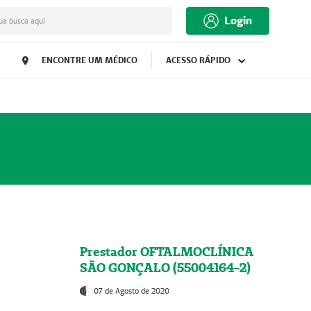
Login
ua busca aqui
ENCONTRE UM MÉDICO
ACESSO RÁPIDO
Prestador OFTALMOCLÍNICA
SÃO GONÇALO (55004164-2)
07 de Agosto de 2020