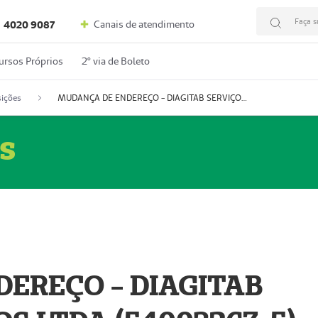
Faça s
Canais de atendimento
4020 9087
ursos Próprios
2º via de Boleto
ições
MUDANÇA DE ENDEREÇO - DIAGITAB SERVIÇOS MÉDICOS LTDA (54003267-5)
s
EREÇO - DIAGITAB