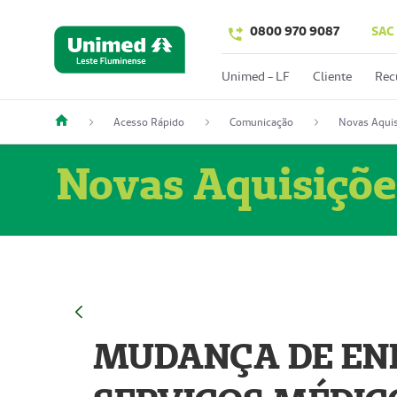
0800 970 9087
SAC
Unimed - LF
Cliente
Rec
Acesso Rápido
Comunicação
Novas Aquis
Novas Aquisiçõe
MUDANÇA DE END