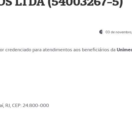
S LTDA (54003267-5)
03 de novembro
r credenciado para atendimentos aos beneficiários da
Unime
aí, RJ, CEP: 24.800-000