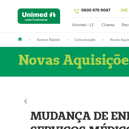
0800 970 9087
SAC
Unimed - LF
Cliente
Rec
Acesso Rápido
Comunicação
Novas Aquis
Novas Aquisiçõe
MUDANÇA DE END