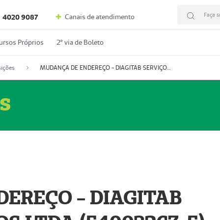
Faça s
Canais de atendimento
4020 9087
ursos Próprios
2º via de Boleto
ições
MUDANÇA DE ENDEREÇO - DIAGITAB SERVIÇOS MÉDICOS LTDA (54003267-5)
s
EREÇO - DIAGITAB