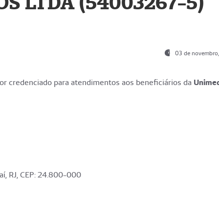
S LTDA (54003267-5)
03 de novembro
r credenciado para atendimentos aos beneficiários da
Unime
aí, RJ, CEP: 24.800-000