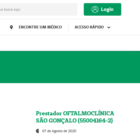
Login
ua busca aqui
ENCONTRE UM MÉDICO
ACESSO RÁPIDO
Prestador OFTALMOCLÍNICA
SÃO GONÇALO (55004164-2)
07 de Agosto de 2020