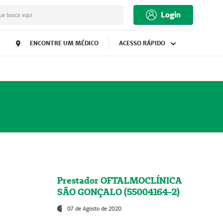
Login
ua busca aqui
ENCONTRE UM MÉDICO
ACESSO RÁPIDO
Prestador OFTALMOCLÍNICA
SÃO GONÇALO (55004164-2)
07 de Agosto de 2020