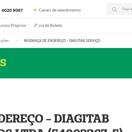
Faça s
Canais de atendimento
4020 9087
ursos Próprios
2º via de Boleto
ições
MUDANÇA DE ENDEREÇO - DIAGITAB SERVIÇOS MÉDICOS LTDA (54003267-5)
s
EREÇO - DIAGITAB