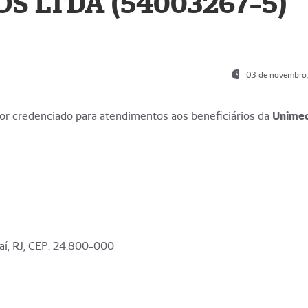
S LTDA (54003267-5)
03 de novembro
r credenciado para atendimentos aos beneficiários da
Unime
aí, RJ, CEP: 24.800-000