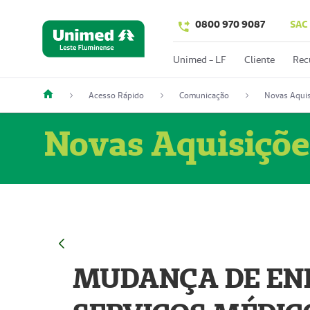
0800 970 9087
SAC
Unimed - LF
Cliente
Rec
Acesso Rápido
Comunicação
Novas Aquis
Novas Aquisiçõe
MUDANÇA DE END