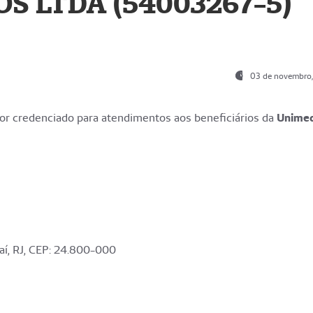
S LTDA (54003267-5)
03 de novembro
r credenciado para atendimentos aos beneficiários da
Unime
aí, RJ, CEP: 24.800-000