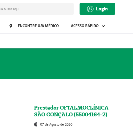
Login
ua busca aqui
ENCONTRE UM MÉDICO
ACESSO RÁPIDO
Prestador OFTALMOCLÍNICA
SÃO GONÇALO (55004164-2)
07 de Agosto de 2020