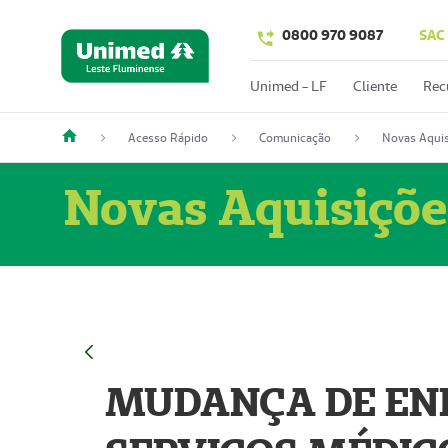
0800 970 9087
SAC
Unimed - LF
Cliente
Rec
Acesso Rápido
Comunicação
Novas Aquis
Novas Aquisiçõe
MUDANÇA DE END