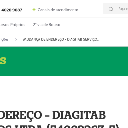
Faça s
Canais de atendimento
4020 9087
ursos Próprios
2º via de Boleto
ições
MUDANÇA DE ENDEREÇO - DIAGITAB SERVIÇOS MÉDICOS LTDA (54003267-5)
s
EREÇO - DIAGITAB