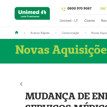
0800 970 9087
SAC
Unimed - LF
Cliente
Rec
Acesso Rápido
Comunicação
Novas Aquis
Novas Aquisiçõe
MUDANÇA DE END