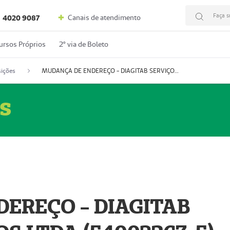
Faça s
Canais de atendimento
4020 9087
ursos Próprios
2º via de Boleto
ições
MUDANÇA DE ENDEREÇO - DIAGITAB SERVIÇOS MÉDICOS LTDA (54003267-5)
s
EREÇO - DIAGITAB