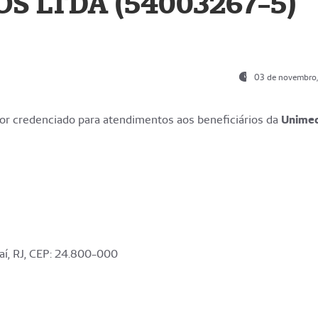
S LTDA (54003267-5)
03 de novembro
r credenciado para atendimentos aos beneficiários da
Unime
aí, RJ, CEP: 24.800-000