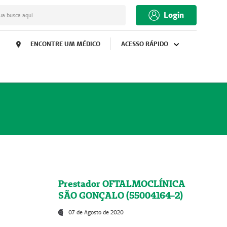
Login
ua busca aqui
ENCONTRE UM MÉDICO
ACESSO RÁPIDO
Prestador OFTALMOCLÍNICA
SÃO GONÇALO (55004164-2)
07 de Agosto de 2020