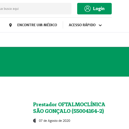
Login
ua busca aqui
ENCONTRE UM MÉDICO
ACESSO RÁPIDO
Prestador OFTALMOCLÍNICA
SÃO GONÇALO (55004164-2)
07 de Agosto de 2020