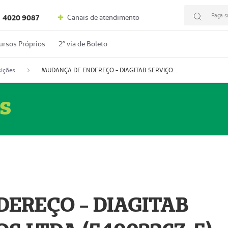
Faça s
Canais de atendimento
4020 9087
ursos Próprios
2º via de Boleto
ições
MUDANÇA DE ENDEREÇO - DIAGITAB SERVIÇOS MÉDICOS LTDA (54003267-5)
s
EREÇO - DIAGITAB