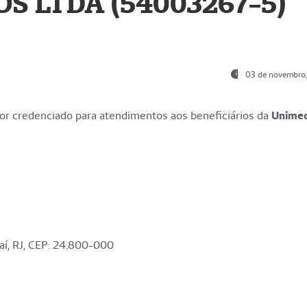
S LTDA (54003267-5)
03 de novembro
r credenciado para atendimentos aos beneficiários da
Unime
aí, RJ, CEP: 24.800-000