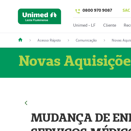
0800 970 9087
SAC
Unimed - LF
Cliente
Rec
Acesso Rápido
Comunicação
Novas Aquis
Novas Aquisiçõe
MUDANÇA DE END