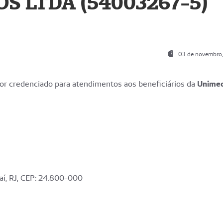
S LTDA (54003267-5)
03 de novembro
r credenciado para atendimentos aos beneficiários da
Unime
aí, RJ, CEP: 24.800-000