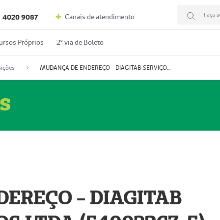
Faça s
Canais de atendimento
4020 9087
ursos Próprios
2º via de Boleto
ições
MUDANÇA DE ENDEREÇO - DIAGITAB SERVIÇOS MÉDICOS LTDA (54003267-5)
s
EREÇO - DIAGITAB