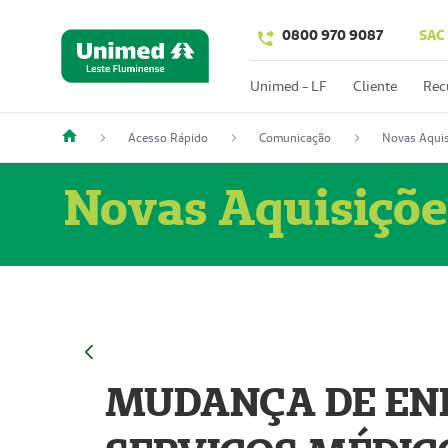
0800 970 9087
SAC
Unimed - LF
Cliente
Rec
Acesso Rápido
Comunicação
Novas Aquis
Novas Aquisiçõe
MUDANÇA DE END