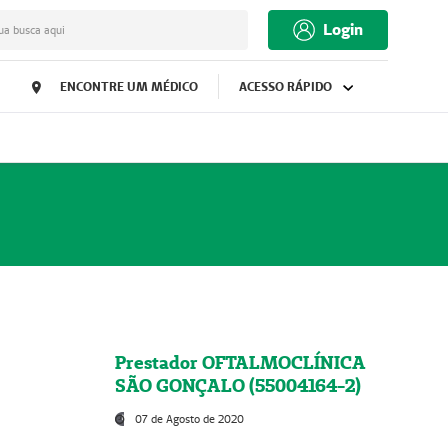
Login
ua busca aqui
ENCONTRE UM MÉDICO
ACESSO RÁPIDO
Prestador OFTALMOCLÍNICA
SÃO GONÇALO (55004164-2)
07 de Agosto de 2020