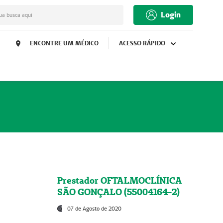
Login
ua busca aqui
ENCONTRE UM MÉDICO
ACESSO RÁPIDO
Prestador OFTALMOCLÍNICA
SÃO GONÇALO (55004164-2)
07 de Agosto de 2020