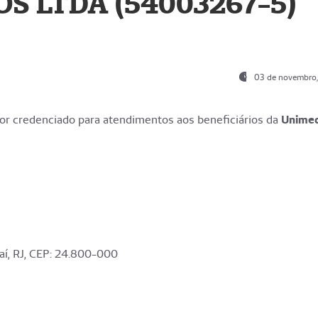
S LTDA (54003267-5)
03 de novembro
r credenciado para atendimentos aos beneficiários da
Unime
aí, RJ, CEP: 24.800-000