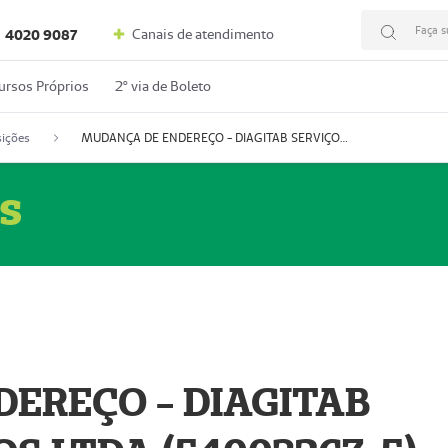
Faça s
Canais de atendimento
4020 9087
ursos Próprios
2º via de Boleto
ições
MUDANÇA DE ENDEREÇO - DIAGITAB SERVIÇOS MÉDICOS LTDA (54003267-5)
s
EREÇO - DIAGITAB