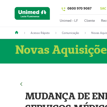
0800 970 9087
SAC
Unimed - LF
Cliente
Rec
Acesso Rápido
Comunicação
Novas Aquis
Novas Aquisiçõe
MUDANÇA DE END