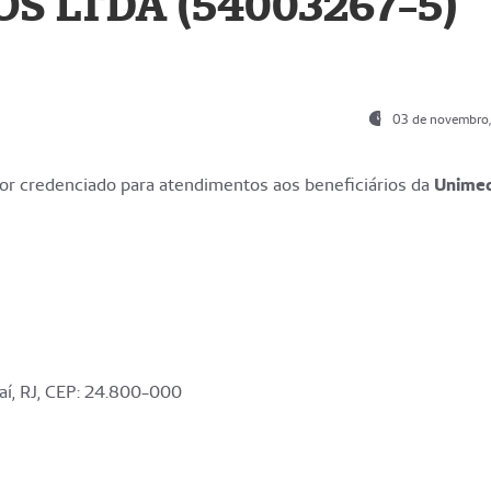
S LTDA (54003267-5)
03 de novembro
r credenciado para atendimentos aos beneficiários da
Unime
aí, RJ, CEP: 24.800-000