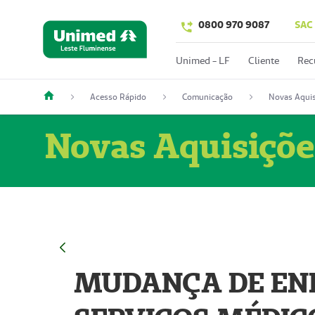
0800 970 9087
SAC
Unimed - LF
Cliente
Rec
Acesso Rápido
Comunicação
Novas Aquis
Novas Aquisiçõe
MUDANÇA DE END