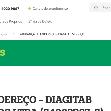
Faça s
Canais de atendimento
4020 9087
ursos Próprios
2º via de Boleto
ições
MUDANÇA DE ENDEREÇO - DIAGITAB SERVIÇOS MÉDICOS LTDA (54003267-5)
s
EREÇO - DIAGITAB