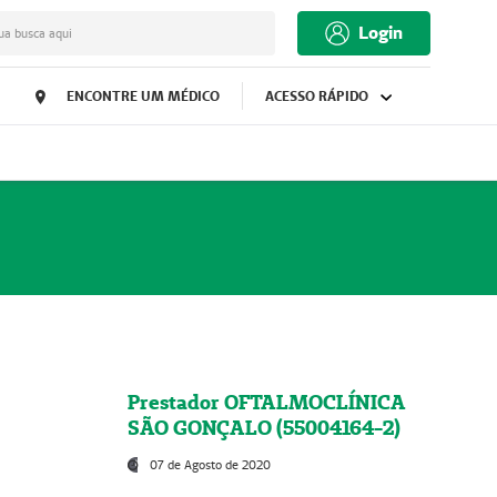
Login
ua busca aqui
ENCONTRE UM MÉDICO
ACESSO RÁPIDO
Prestador OFTALMOCLÍNICA
SÃO GONÇALO (55004164-2)
07 de Agosto de 2020