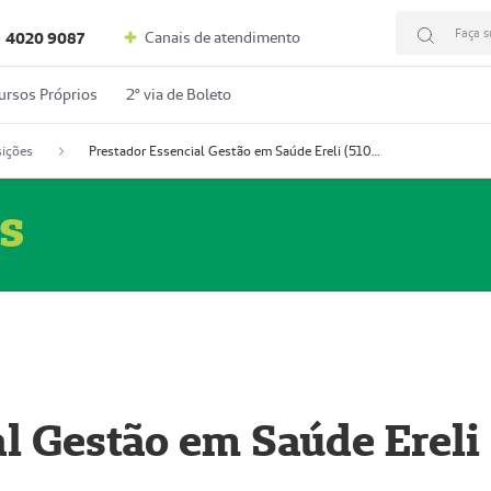
Faça s
Canais de atendimento
4020 9087
ursos Próprios
2º via de Boleto
ições
Prestador Essencial Gestão em Saúde Ereli (51004354-7)
s
l Gestão em Saúde Ereli