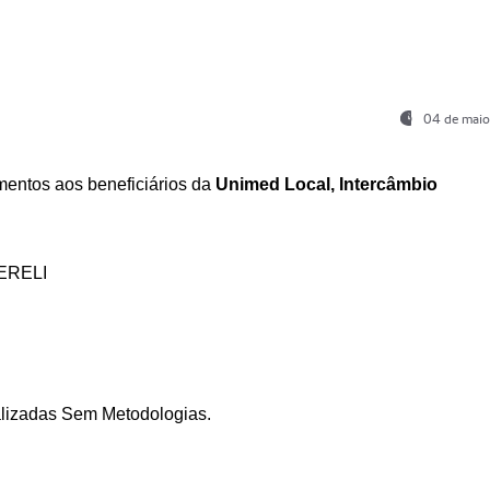
04 de maio
entos aos beneficiários da
Unimed Local, Intercâmbio
ERELI
ializadas Sem Metodologias.