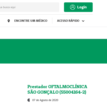
Login
ua busca aqui
ENCONTRE UM MÉDICO
ACESSO RÁPIDO
Prestador OFTALMOCLÍNICA
SÃO GONÇALO (55004164-2)
07 de Agosto de 2020