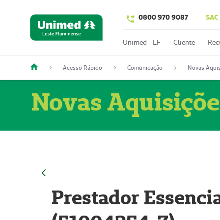
0800 970 9087
SAC
Unimed - LF
Cliente
Rec
Acesso Rápido
Comunicação
Novas Aquis
Novas Aquisiçõe
Prestador Essencia