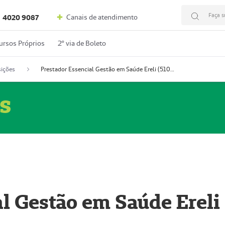
Faça s
Canais de atendimento
4020 9087
ursos Próprios
2º via de Boleto
ições
Prestador Essencial Gestão em Saúde Ereli (51004354-7)
s
l Gestão em Saúde Ereli