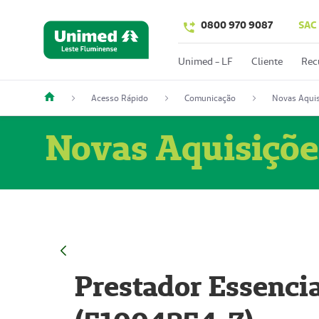
0800 970 9087
SAC
Unimed - LF
Cliente
Rec
Acesso Rápido
Comunicação
Novas Aquis
Novas Aquisiçõe
Prestador Essencia