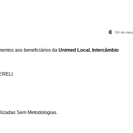
04 de maio
entos aos beneficiários da
Unimed Local, Intercâmbio
ERELI
ializadas Sem Metodologias.