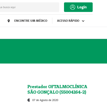
Login
ua busca aqui
ENCONTRE UM MÉDICO
ACESSO RÁPIDO
Prestador OFTALMOCLÍNICA
SÃO GONÇALO (55004164-2)
07 de Agosto de 2020