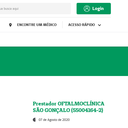
Login
ua busca aqui
ENCONTRE UM MÉDICO
ACESSO RÁPIDO
Prestador OFTALMOCLÍNICA
SÃO GONÇALO (55004164-2)
07 de Agosto de 2020