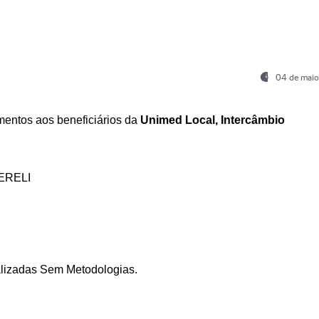
04 de maio
entos aos beneficiários da
Unimed Local, Intercâmbio
ERELI
ializadas Sem Metodologias.