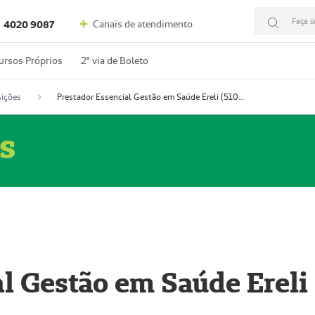
Faça s
Canais de atendimento
4020 9087
ursos Próprios
2º via de Boleto
ições
Prestador Essencial Gestão em Saúde Ereli (51004354-7)
s
l Gestão em Saúde Ereli