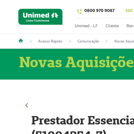
0800 970 9087
SAC
Unimed - LF
Cliente
Rec
Acesso Rápido
Comunicação
Novas Aquis
Novas Aquisiçõe
Prestador Essencia