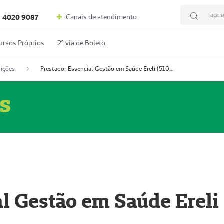
Faça s
Canais de atendimento
4020 9087
ursos Próprios
2º via de Boleto
ições
Prestador Essencial Gestão em Saúde Ereli (51004354-7)
s
l Gestão em Saúde Ereli