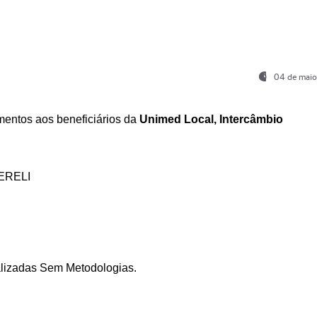
04 de maio
entos aos beneficiários da
Unimed Local, Intercâmbio
ERELI
ializadas Sem Metodologias.