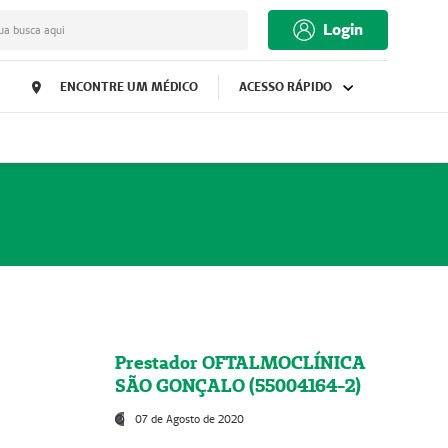
Login
ua busca aqui
ENCONTRE UM MÉDICO
ACESSO RÁPIDO
Prestador OFTALMOCLÍNICA
SÃO GONÇALO (55004164-2)
07 de Agosto de 2020