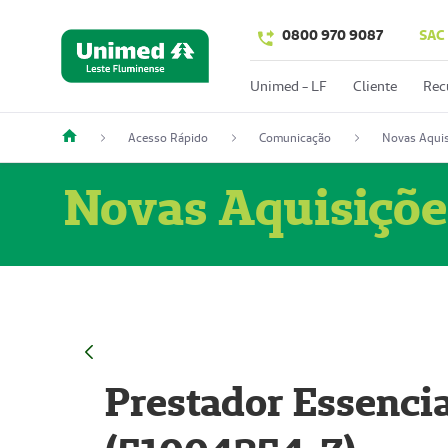
0800 970 9087
SAC
Unimed - LF
Cliente
Rec
Acesso Rápido
Comunicação
Novas Aquis
Novas Aquisiçõe
Prestador Essencia