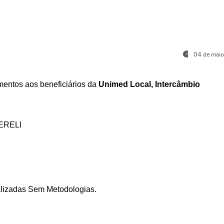
04 de maio
entos aos beneficiários da
Unimed Local, Intercâmbio
ERELI
ializadas Sem Metodologias.