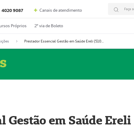
Faça s
Canais de atendimento
4020 9087
ursos Próprios
2º via de Boleto
ições
Prestador Essencial Gestão em Saúde Ereli (51004354-7)
s
l Gestão em Saúde Ereli