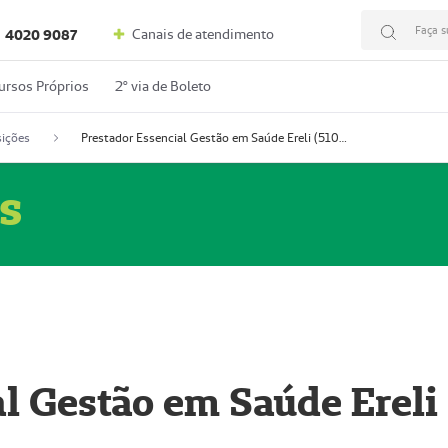
Faça s
Canais de atendimento
4020 9087
ursos Próprios
2º via de Boleto
ições
Prestador Essencial Gestão em Saúde Ereli (51004354-7)
s
l Gestão em Saúde Ereli