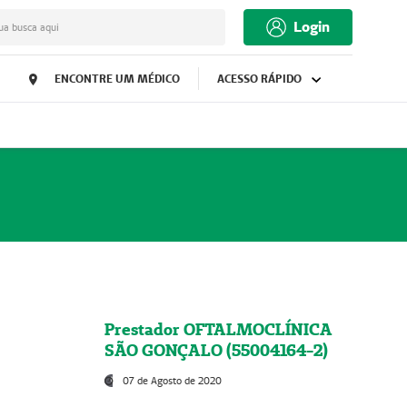
Login
ua busca aqui
ENCONTRE UM MÉDICO
ACESSO RÁPIDO
Prestador OFTALMOCLÍNICA
SÃO GONÇALO (55004164-2)
07 de Agosto de 2020