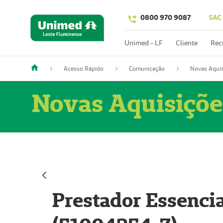
0800 970 9087
SAC
Unimed - LF
Cliente
Rec
Acesso Rápido
Comunicação
Novas Aquis
Novas Aquisiçõe
Prestador Essencia