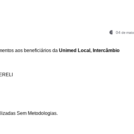
04 de maio
entos aos beneficiários da
Unimed Local, Intercâmbio
ERELI
ializadas Sem Metodologias.