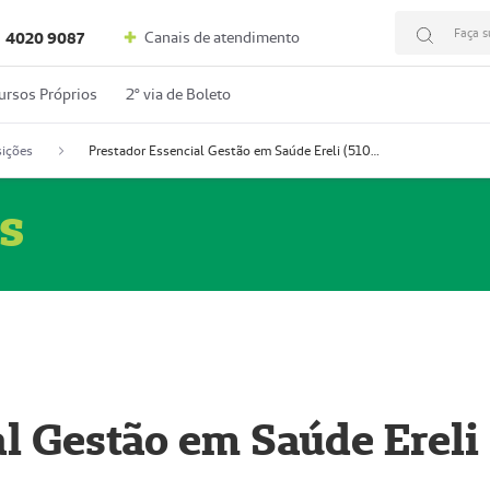
Faça s
Canais de atendimento
4020 9087
ursos Próprios
2º via de Boleto
ições
Prestador Essencial Gestão em Saúde Ereli (51004354-7)
s
l Gestão em Saúde Ereli