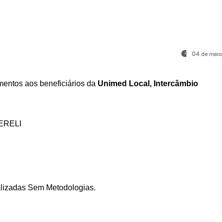
04 de maio
entos aos beneficiários da
Unimed Local, Intercâmbio
ERELI
ializadas Sem Metodologias.