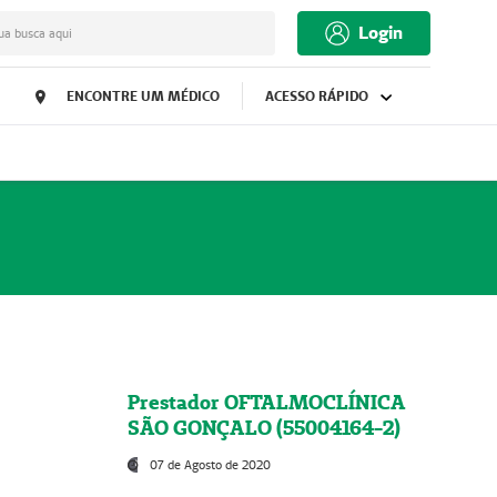
Login
ua busca aqui
ENCONTRE UM MÉDICO
ACESSO RÁPIDO
Prestador OFTALMOCLÍNICA
SÃO GONÇALO (55004164-2)
07 de Agosto de 2020