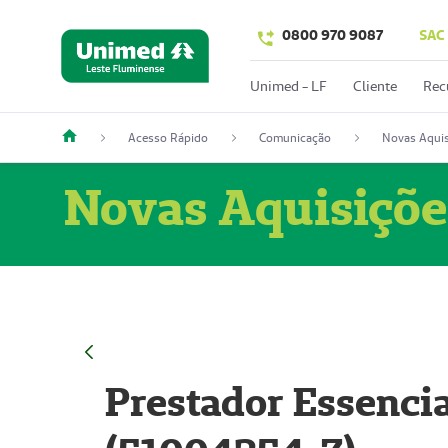
0800 970 9087
SAC
Unimed - LF
Cliente
Rec
Acesso Rápido
Comunicação
Novas Aquis
Novas Aquisiçõe
Prestador Essencia