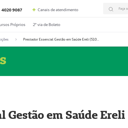
Faça s
Canais de atendimento
4020 9087
ursos Próprios
2º via de Boleto
ições
Prestador Essencial Gestão em Saúde Ereli (51004354-7)
s
l Gestão em Saúde Ereli