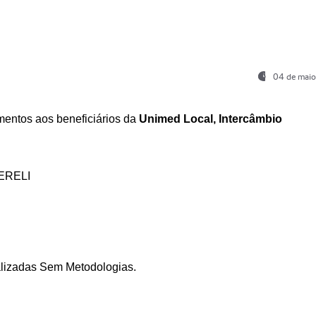
04 de maio
entos aos beneficiários da
Unimed Local, Intercâmbio
ERELI
ializadas Sem Metodologias.