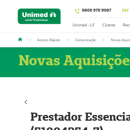
0800 970 9087
SAC
Unimed - LF
Cliente
Rec
Acesso Rápido
Comunicação
Novas Aquis
Novas Aquisiçõe
Prestador Essencia