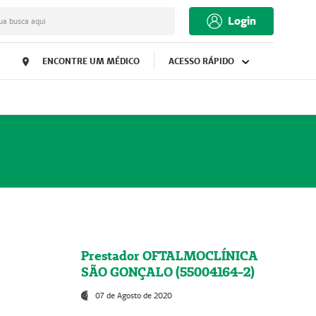
Login
ua busca aqui
ENCONTRE UM MÉDICO
ACESSO RÁPIDO
Prestador OFTALMOCLÍNICA
SÃO GONÇALO (55004164-2)
07 de Agosto de 2020