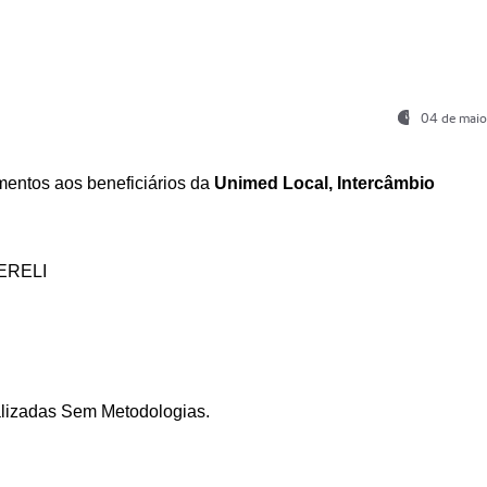
04 de maio
entos aos beneficiários da
Unimed Local, Intercâmbio
ERELI
ializadas Sem Metodologias.