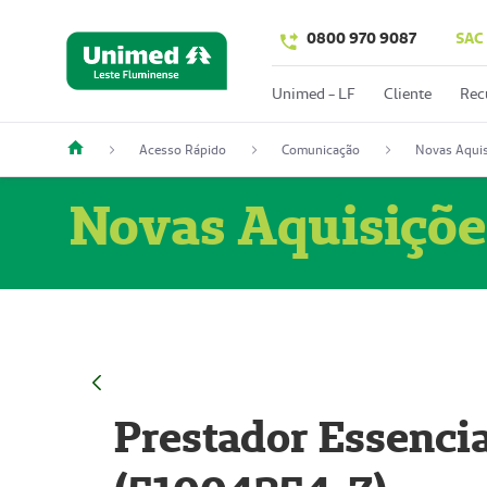
0800 970 9087
SAC
Unimed - LF
Cliente
Rec
Acesso Rápido
Comunicação
Novas Aquis
Novas Aquisiçõe
Prestador Essencia