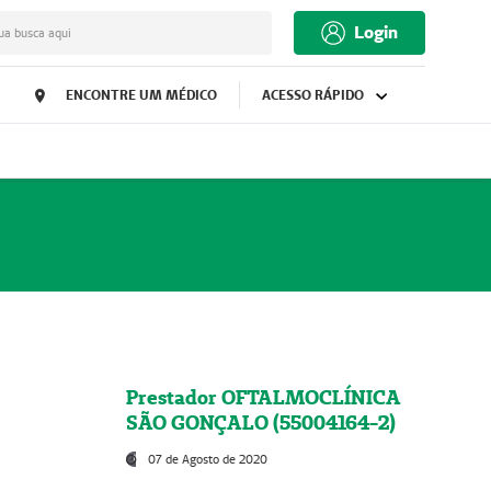
Login
ua busca aqui
ENCONTRE UM MÉDICO
ACESSO RÁPIDO
Prestador OFTALMOCLÍNICA
SÃO GONÇALO (55004164-2)
07 de Agosto de 2020