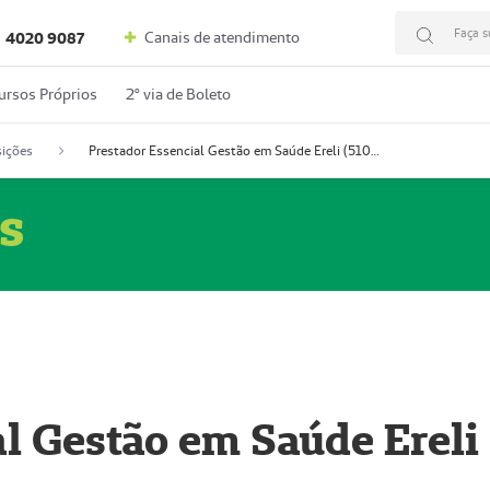
Faça s
Canais de atendimento
4020 9087
ursos Próprios
2º via de Boleto
ições
Prestador Essencial Gestão em Saúde Ereli (51004354-7)
s
l Gestão em Saúde Ereli