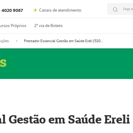
Faça s
Canais de atendimento
4020 9087
ursos Próprios
2º via de Boleto
ições
Prestador Essencial Gestão em Saúde Ereli (51004354-7)
s
l Gestão em Saúde Ereli