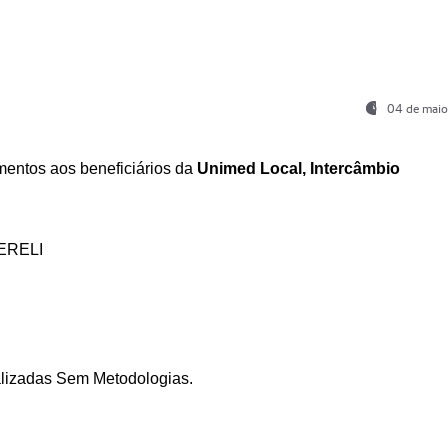
04 de maio
entos aos beneficiários da
Unimed Local, Intercâmbio
ERELI
ializadas Sem Metodologias.