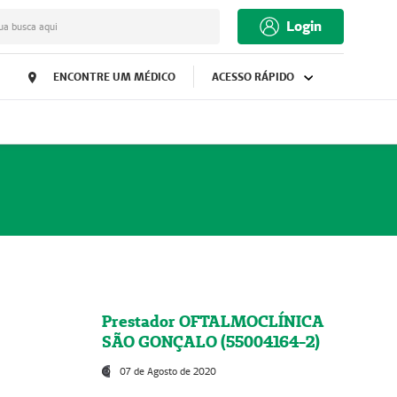
Login
ua busca aqui
ENCONTRE UM MÉDICO
ACESSO RÁPIDO
Prestador OFTALMOCLÍNICA
SÃO GONÇALO (55004164-2)
07 de Agosto de 2020