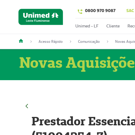
0800 970 9087
SAC
Unimed - LF
Cliente
Rec
Acesso Rápido
Comunicação
Novas Aquis
Novas Aquisiçõe
Prestador Essencia