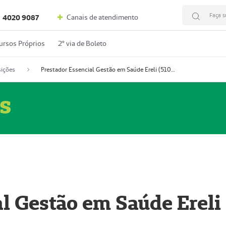
Faça s
Canais de atendimento
4020 9087
ursos Próprios
2º via de Boleto
ições
Prestador Essencial Gestão em Saúde Ereli (51004354-7)
s
l Gestão em Saúde Ereli