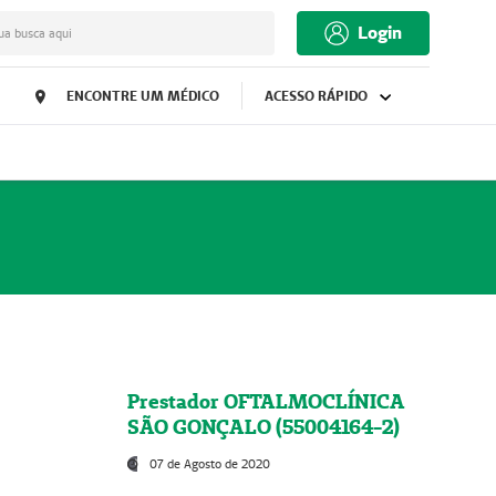
Login
ua busca aqui
ENCONTRE UM MÉDICO
ACESSO RÁPIDO
Prestador OFTALMOCLÍNICA
SÃO GONÇALO (55004164-2)
07 de Agosto de 2020