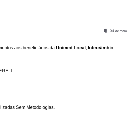
04 de maio
entos aos beneficiários da
Unimed Local, Intercâmbio
ERELI
ializadas Sem Metodologias.