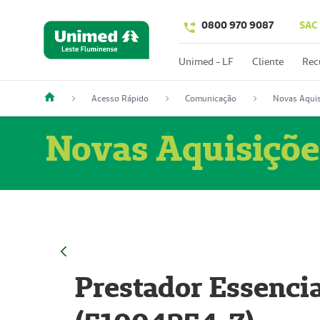
0800 970 9087
SAC
Unimed - LF
Cliente
Rec
Acesso Rápido
Comunicação
Novas Aquis
Novas Aquisiçõe
Prestador Essencia