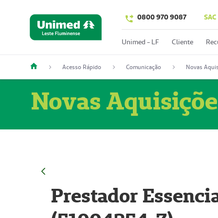
0800 970 9087
SAC
Unimed - LF
Cliente
Rec
Acesso Rápido
Comunicação
Novas Aquis
Novas Aquisiçõe
Prestador Essencia