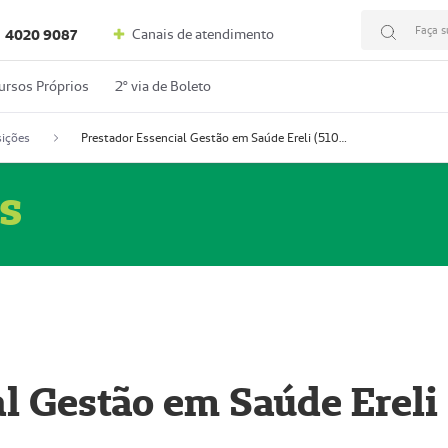
Faça s
Canais de atendimento
4020 9087
ursos Próprios
2º via de Boleto
ições
Prestador Essencial Gestão em Saúde Ereli (51004354-7)
s
l Gestão em Saúde Ereli