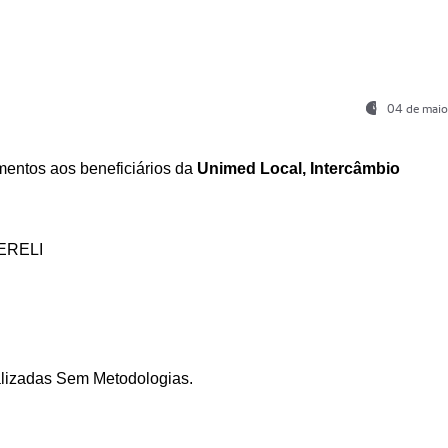
04 de maio
entos aos beneficiários da
Unimed Local, Intercâmbio
ERELI
ializadas Sem Metodologias.