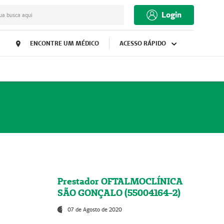
Login
ua busca aqui
ENCONTRE UM MÉDICO
ACESSO RÁPIDO
Prestador OFTALMOCLÍNICA
SÃO GONÇALO (55004164-2)
07 de Agosto de 2020