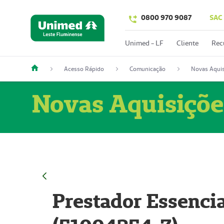
0800 970 9087
SAC
Unimed - LF
Cliente
Rec
Acesso Rápido
Comunicação
Novas Aquis
Novas Aquisiçõe
Prestador Essencia