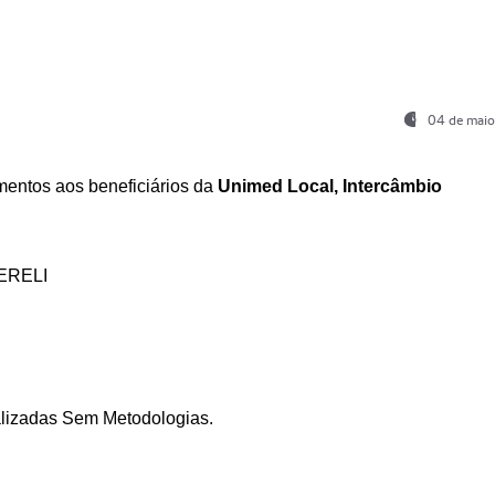
04 de maio
entos aos beneficiários da
Unimed Local, Intercâmbio
ERELI
ializadas Sem Metodologias.