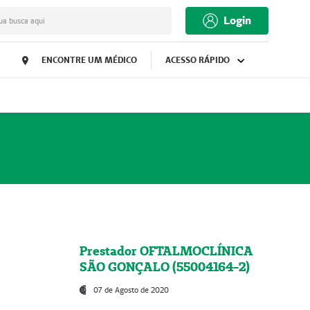
Login
ua busca aqui
ENCONTRE UM MÉDICO
ACESSO RÁPIDO
Prestador OFTALMOCLÍNICA
SÃO GONÇALO (55004164-2)
07 de Agosto de 2020