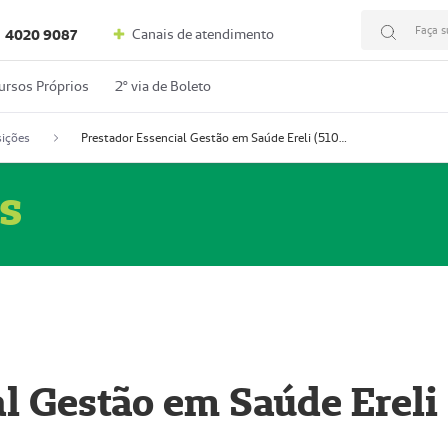
Faça s
Canais de atendimento
4020 9087
ursos Próprios
2º via de Boleto
ições
Prestador Essencial Gestão em Saúde Ereli (51004354-7)
s
l Gestão em Saúde Ereli