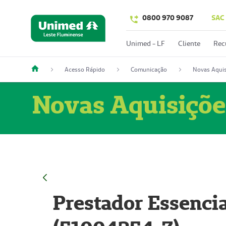
0800 970 9087
SAC
Unimed - LF
Cliente
Rec
Acesso Rápido
Comunicação
Novas Aquis
Novas Aquisiçõe
Prestador Essencia