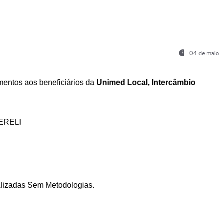
04 de maio
entos aos beneficiários da
Unimed Local, Intercâmbio
ERELI
ializadas Sem Metodologias.