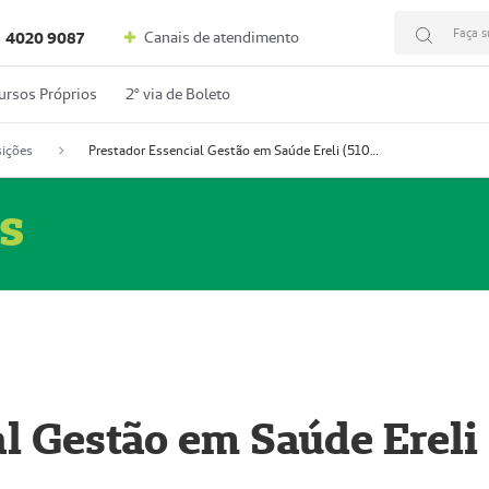
Faça s
Canais de atendimento
4020 9087
ursos Próprios
2º via de Boleto
ições
Prestador Essencial Gestão em Saúde Ereli (51004354-7)
s
l Gestão em Saúde Ereli