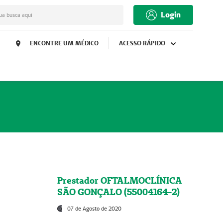
Login
ua busca aqui
ENCONTRE UM MÉDICO
ACESSO RÁPIDO
Prestador OFTALMOCLÍNICA
SÃO GONÇALO (55004164-2)
07 de Agosto de 2020