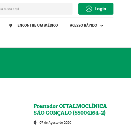
Login
ua busca aqui
ENCONTRE UM MÉDICO
ACESSO RÁPIDO
Prestador OFTALMOCLÍNICA
SÃO GONÇALO (55004164-2)
07 de Agosto de 2020