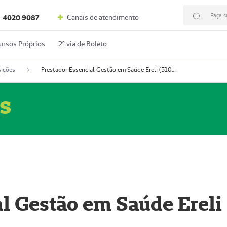
Faça s
Canais de atendimento
4020 9087
ursos Próprios
2º via de Boleto
ições
Prestador Essencial Gestão em Saúde Ereli (51004354-7)
s
l Gestão em Saúde Ereli