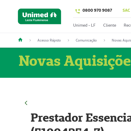
0800 970 9087
SAC
Unimed - LF
Cliente
Rec
Acesso Rápido
Comunicação
Novas Aquis
Novas Aquisiçõe
Prestador Essencia