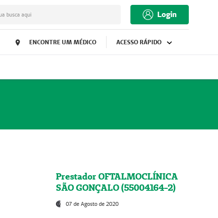
Login
ua busca aqui
ENCONTRE UM MÉDICO
ACESSO RÁPIDO
Prestador OFTALMOCLÍNICA
SÃO GONÇALO (55004164-2)
07 de Agosto de 2020