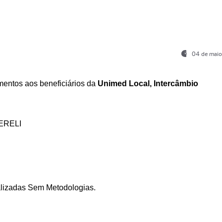
04 de maio
entos aos beneficiários da
Unimed Local, Intercâmbio
ERELI
ializadas Sem Metodologias.