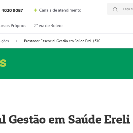
Faça s
Canais de atendimento
4020 9087
ursos Próprios
2º via de Boleto
ições
Prestador Essencial Gestão em Saúde Ereli (51004354-7)
s
l Gestão em Saúde Ereli