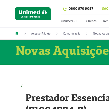
0800 970 9087
SAC
Unimed - LF
Cliente
Rec
Acesso Rápido
Comunicação
Novas Aquis
Novas Aquisiçõe
Prestador Essencia