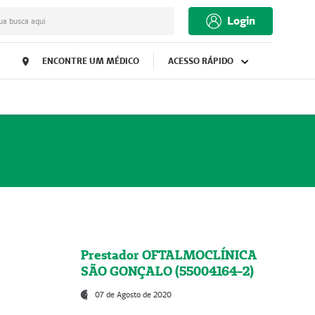
Login
ua busca aqui
ENCONTRE UM MÉDICO
ACESSO RÁPIDO
Prestador OFTALMOCLÍNICA
SÃO GONÇALO (55004164-2)
07 de Agosto de 2020