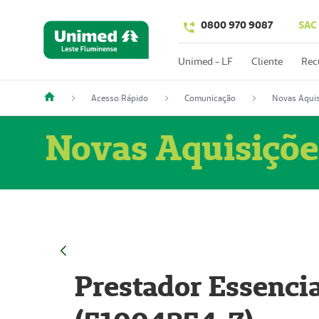
0800 970 9087
SAC
Unimed - LF
Cliente
Rec
Acesso Rápido
Comunicação
Novas Aquis
Novas Aquisiçõe
Prestador Essencia