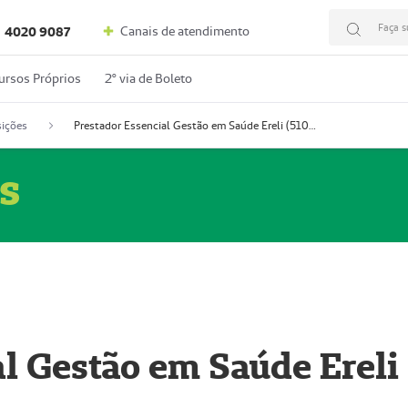
Faça s
Canais de atendimento
4020 9087
ursos Próprios
2º via de Boleto
ições
Prestador Essencial Gestão em Saúde Ereli (51004354-7)
s
l Gestão em Saúde Ereli