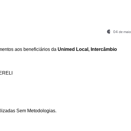
04 de maio
entos aos beneficiários da
Unimed Local, Intercâmbio
ERELI
ializadas Sem Metodologias.