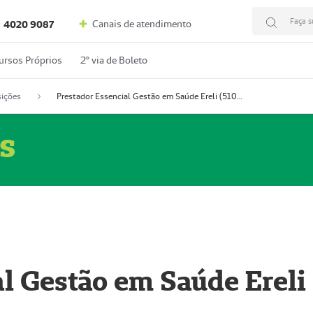
Faça s
Canais de atendimento
4020 9087
ursos Próprios
2º via de Boleto
ições
Prestador Essencial Gestão em Saúde Ereli (51004354-7)
s
l Gestão em Saúde Ereli