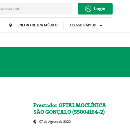
Login
ua busca aqui
ENCONTRE UM MÉDICO
ACESSO RÁPIDO
Prestador OFTALMOCLÍNICA
SÃO GONÇALO (55004164-2)
07 de Agosto de 2020