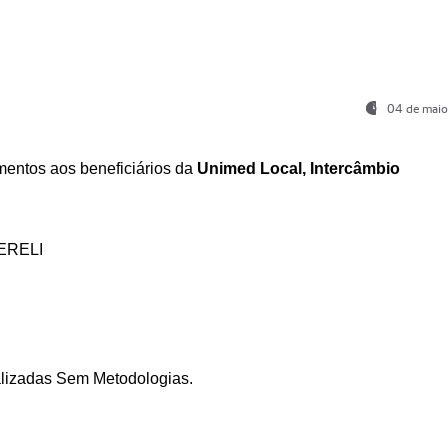
04 de maio
entos aos beneficiários da
Unimed Local, Intercâmbio
ERELI
ializadas Sem Metodologias.