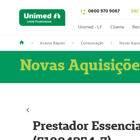
0800 970 9087
SAC
Unimed - LF
Cliente
Rec
Acesso Rápido
Comunicação
Novas Aquis
Novas Aquisiçõe
Prestador Essencia