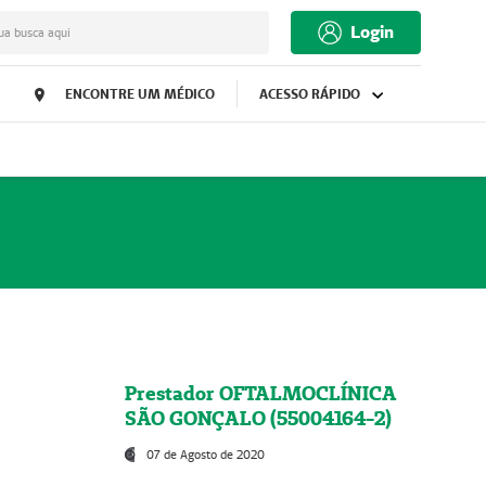
Login
ua busca aqui
ENCONTRE UM MÉDICO
ACESSO RÁPIDO
Prestador OFTALMOCLÍNICA
SÃO GONÇALO (55004164-2)
07 de Agosto de 2020