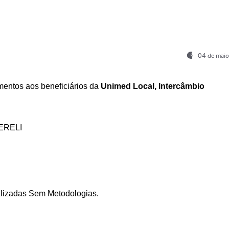
04 de maio
entos aos beneficiários da
Unimed Local, Intercâmbio
ERELI
ializadas Sem Metodologias.