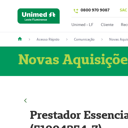
0800 970 9087
SAC
Unimed - LF
Cliente
Rec
Acesso Rápido
Comunicação
Novas Aquis
Novas Aquisiçõe
Prestador Essencia