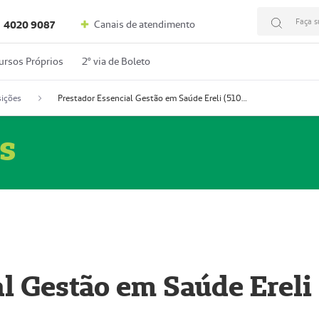
Faça s
Canais de atendimento
4020 9087
ursos Próprios
2º via de Boleto
ições
Prestador Essencial Gestão em Saúde Ereli (51004354-7)
s
l Gestão em Saúde Ereli