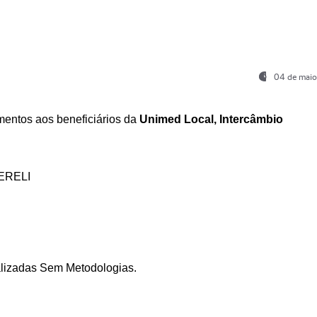
04 de maio
entos aos beneficiários da
Unimed Local, Intercâmbio
ERELI
ializadas Sem Metodologias.