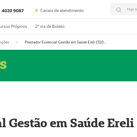
Faça s
Canais de atendimento
4020 9087
ursos Próprios
2º via de Boleto
ições
Prestador Essencial Gestão em Saúde Ereli (51004354-7)
s
l Gestão em Saúde Ereli