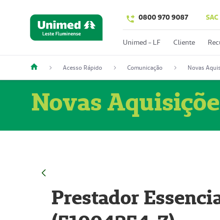
0800 970 9087
SAC
Unimed - LF
Cliente
Rec
Acesso Rápido
Comunicação
Novas Aquis
Novas Aquisiçõe
Prestador Essencia