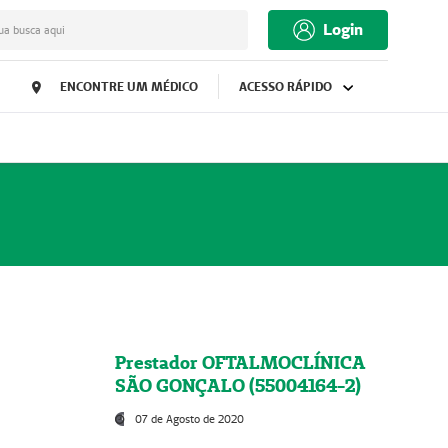
Login
ua busca aqui
ENCONTRE UM MÉDICO
ACESSO RÁPIDO
Prestador OFTALMOCLÍNICA
SÃO GONÇALO (55004164-2)
07 de Agosto de 2020