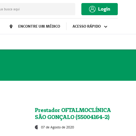
Login
ua busca aqui
ENCONTRE UM MÉDICO
ACESSO RÁPIDO
Prestador OFTALMOCLÍNICA
SÃO GONÇALO (55004164-2)
07 de Agosto de 2020