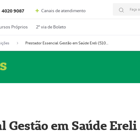
Faça s
Canais de atendimento
4020 9087
ursos Próprios
2º via de Boleto
ições
Prestador Essencial Gestão em Saúde Ereli (51004354-7)
s
l Gestão em Saúde Ereli