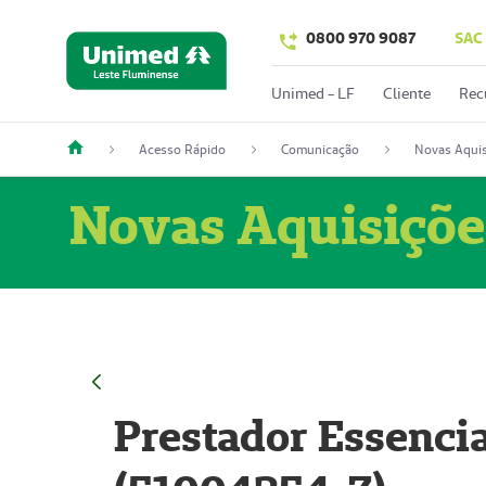
0800 970 9087
SAC
Unimed - LF
Cliente
Rec
Acesso Rápido
Comunicação
Novas Aquis
Novas Aquisiçõe
Prestador Essencia