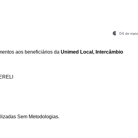
04 de maio
entos aos beneficiários da
Unimed Local, Intercâmbio
ERELI
ializadas Sem Metodologias.