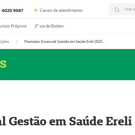
Faça s
Canais de atendimento
4020 9087
ursos Próprios
2º via de Boleto
ições
Prestador Essencial Gestão em Saúde Ereli (51004354-7)
s
l Gestão em Saúde Ereli