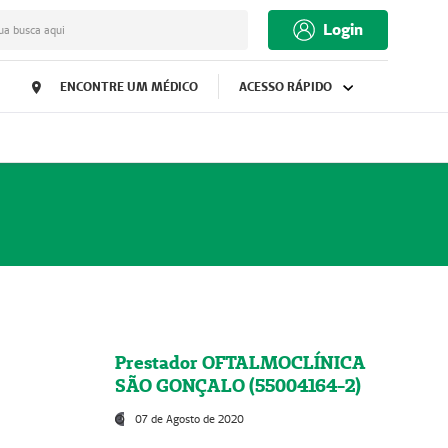
Login
ua busca aqui
ENCONTRE UM MÉDICO
ACESSO RÁPIDO
Prestador OFTALMOCLÍNICA
SÃO GONÇALO (55004164-2)
07 de Agosto de 2020