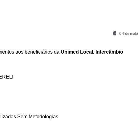
04 de maio
entos aos beneficiários da
Unimed Local, Intercâmbio
ERELI
ializadas Sem Metodologias.