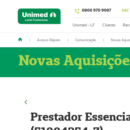
0800 970 9087
SAC
Unimed - LF
Cliente
Rec
Acesso Rápido
Comunicação
Novas Aquis
Novas Aquisiçõe
Prestador Essencia