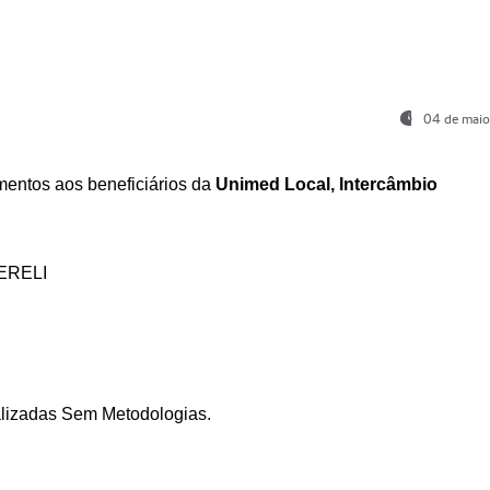
04 de maio
entos aos beneficiários da
Unimed Local, Intercâmbio
ERELI
ializadas Sem Metodologias.