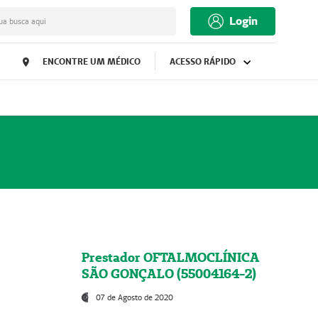
Login
ua busca aqui
ENCONTRE UM MÉDICO
ACESSO RÁPIDO
Prestador OFTALMOCLÍNICA
SÃO GONÇALO (55004164-2)
07 de Agosto de 2020