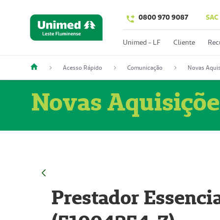
0800 970 9087
SAC
Unimed - LF
Cliente
Rec
Acesso Rápido
Comunicação
Novas Aquis
Novas Aquisiçõe
Prestador Essencia