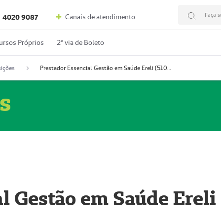
Faça s
Canais de atendimento
4020 9087
ursos Próprios
2º via de Boleto
ições
Prestador Essencial Gestão em Saúde Ereli (51004354-7)
s
l Gestão em Saúde Ereli