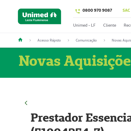
0800 970 9087
SAC
Unimed - LF
Cliente
Rec
Acesso Rápido
Comunicação
Novas Aquis
Novas Aquisiçõe
Prestador Essencia