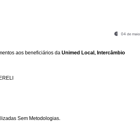
04 de maio
entos aos beneficiários da
Unimed Local, Intercâmbio
ERELI
ializadas Sem Metodologias.