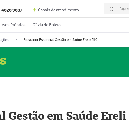
Faça s
Canais de atendimento
4020 9087
ursos Próprios
2º via de Boleto
ições
Prestador Essencial Gestão em Saúde Ereli (51004354-7)
s
l Gestão em Saúde Ereli