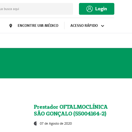
Login
ua busca aqui
ENCONTRE UM MÉDICO
ACESSO RÁPIDO
Prestador OFTALMOCLÍNICA
SÃO GONÇALO (55004164-2)
07 de Agosto de 2020