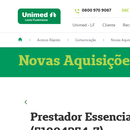
0800 970 9087
SAC
Unimed - LF
Cliente
Rec
Acesso Rápido
Comunicação
Novas Aquis
Novas Aquisiçõe
Prestador Essencia