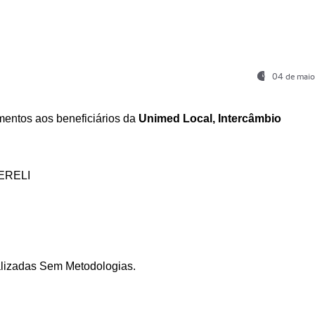
04 de maio
entos aos beneficiários da
Unimed Local, Intercâmbio
ERELI
ializadas Sem Metodologias.