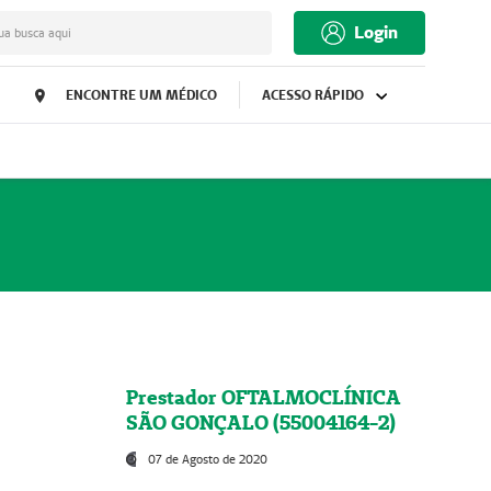
Login
ua busca aqui
ENCONTRE UM MÉDICO
ACESSO RÁPIDO
Prestador OFTALMOCLÍNICA
SÃO GONÇALO (55004164-2)
07 de Agosto de 2020