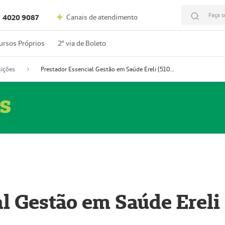
Faça s
Canais de atendimento
4020 9087
ursos Próprios
2º via de Boleto
ições
Prestador Essencial Gestão em Saúde Ereli (51004354-7)
s
l Gestão em Saúde Ereli