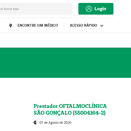
Login
ua busca aqui
ENCONTRE UM MÉDICO
ACESSO RÁPIDO
Prestador OFTALMOCLÍNICA
SÃO GONÇALO (55004164-2)
07 de Agosto de 2020