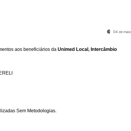
04 de maio
entos aos beneficiários da
Unimed Local, Intercâmbio
ERELI
ializadas Sem Metodologias.