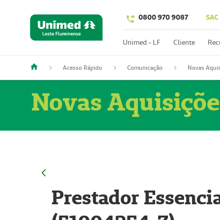
0800 970 9087
SAC
Unimed - LF
Cliente
Rec
Acesso Rápido
Comunicação
Novas Aquis
Novas Aquisiçõe
Prestador Essencia