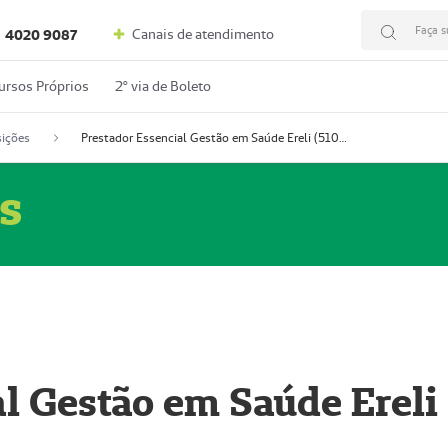
Faça s
Canais de atendimento
4020 9087
ursos Próprios
2º via de Boleto
ições
Prestador Essencial Gestão em Saúde Ereli (51004354-7)
s
l Gestão em Saúde Ereli