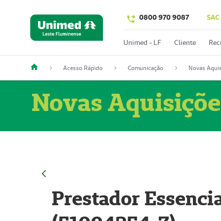
0800 970 9087
SAC
Unimed - LF
Cliente
Rec
Acesso Rápido
Comunicação
Novas Aquis
Novas Aquisiçõe
Prestador Essencia