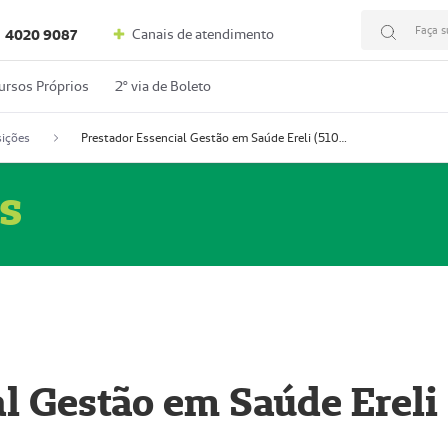
Faça s
Canais de atendimento
4020 9087
ursos Próprios
2º via de Boleto
ições
Prestador Essencial Gestão em Saúde Ereli (51004354-7)
s
l Gestão em Saúde Ereli