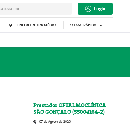
Login
ua busca aqui
ENCONTRE UM MÉDICO
ACESSO RÁPIDO
Prestador OFTALMOCLÍNICA
SÃO GONÇALO (55004164-2)
07 de Agosto de 2020