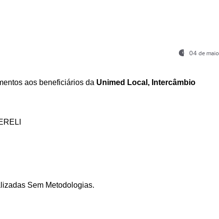
04 de maio
entos aos beneficiários da
Unimed Local, Intercâmbio
ERELI
ializadas Sem Metodologias.